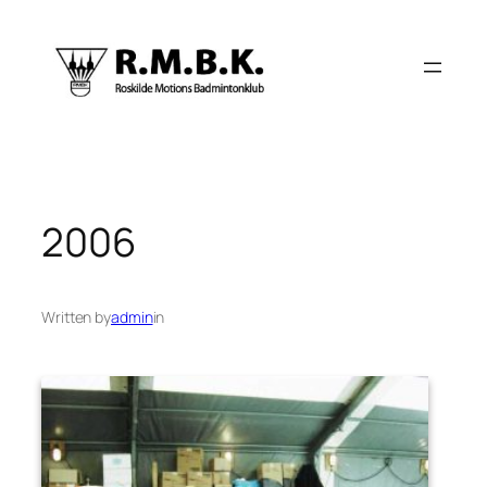
Spring
til
indhold
2006
Written by
admin
in