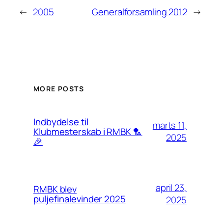
←
2005
Generalforsamling 2012
→
MORE POSTS
Indbydelse til
marts 11,
Klubmesterskab i RMBK 🏸
2025
🎉
april 23,
RMBK blev
puljefinalevinder 2025
2025