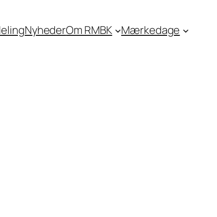
eling
Nyheder
Om RMBK
Mærkedage