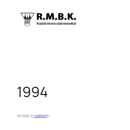
Spring
til
indhold
1994
Written by
admin
in